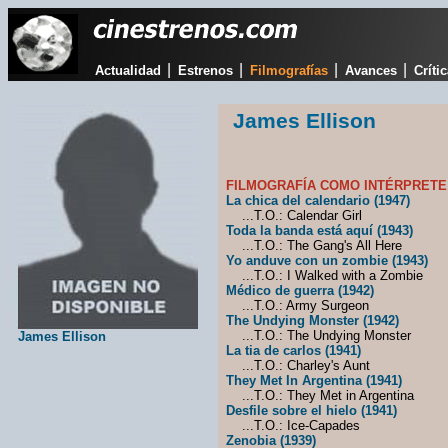
|
|
|
|
Actualidad
Estrenos
Filmografías
Avances
Críti
James Ellison
FILMOGRAFÍA COMO INTÉRPRETE
La chica del calendario (1947)
...T.O.: Calendar Girl
Toda la banda está aquí (1943)
...T.O.: The Gang's All Here
Yo anduve con un zombie (1943)
...T.O.: I Walked with a Zombie
Médico de guerra (1942)
...T.O.: Army Surgeon
The Undying Monster (1942)
...T.O.: The Undying Monster
James Ellison
La tia de carlos (1941)
...T.O.: Charley's Aunt
They Met In Argentina (1941)
...T.O.: They Met in Argentina
Desfile sobre el hielo (1941)
...T.O.: Ice-Capades
Zenobia (1939)