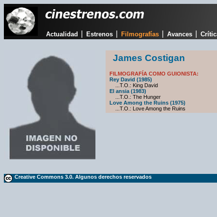
|
|
|
|
Actualidad
Estrenos
Filmografías
Avances
Críti
James Costigan
FILMOGRAFÍA COMO GUIONISTA:
Rey David (1985)
...T.O.: King David
El ansia (1983)
...T.O.: The Hunger
Love Among the Ruins (1975)
...T.O.: Love Among the Ruins
Creative Commons 3.0. Algunos derechos reservados