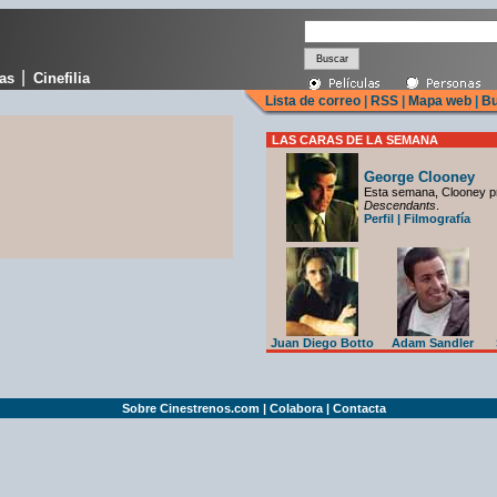
|
cas
Cinefilia
Lista de correo
|
RSS
|
Mapa web
|
Bu
LAS CARAS DE LA SEMANA
George Clooney
Esta semana, Clooney p
Descendants
.
Perfil
|
Filmografía
Juan Diego Botto
Adam Sandler
Sobre Cinestrenos.com
|
Colabora
|
Contacta