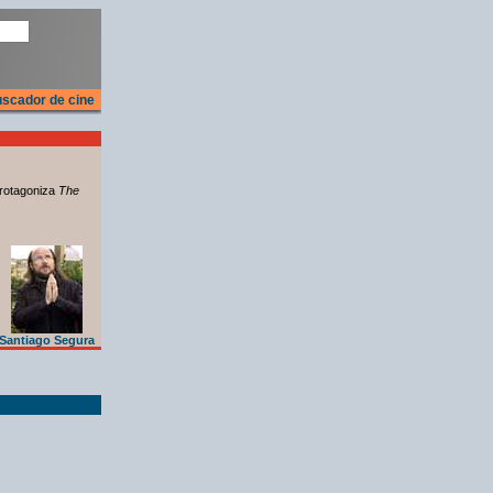
scador de cine
rotagoniza
The
Santiago Segura