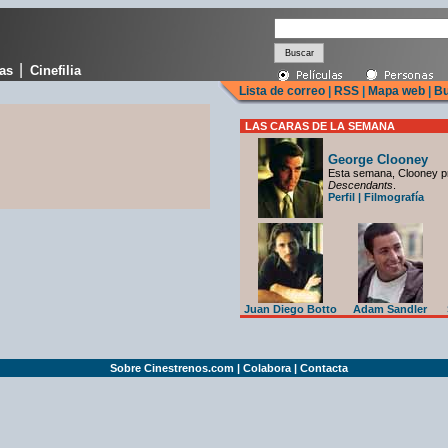
|
cas
Cinefilia
Lista de correo
|
RSS
|
Mapa web
|
Bu
LAS CARAS DE LA SEMANA
George Clooney
Esta semana, Clooney p
Descendants
.
Perfil
|
Filmografía
Juan Diego Botto
Adam Sandler
Sobre Cinestrenos.com
|
Colabora
|
Contacta