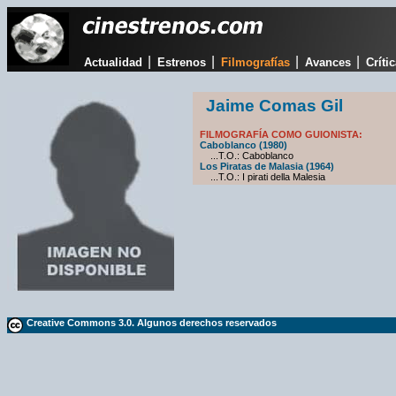
|
|
|
|
Actualidad
Estrenos
Filmografías
Avances
Críti
Jaime Comas Gil
FILMOGRAFÍA COMO GUIONISTA:
Caboblanco (1980)
...T.O.: Caboblanco
Los Piratas de Malasia (1964)
...T.O.: I pirati della Malesia
Creative Commons 3.0. Algunos derechos reservados