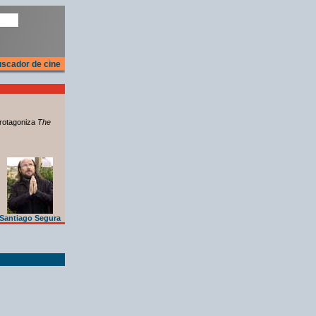
scador de cine
rotagoniza
The
Santiago Segura