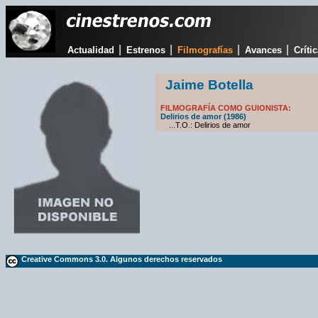
|
|
|
|
Actualidad
Estrenos
Filmografías
Avances
Críti
Jaime Botella
FILMOGRAFÍA COMO GUIONISTA:
Delirios de amor (1986)
...T.O.: Delirios de amor
Creative Commons 3.0. Algunos derechos reservados