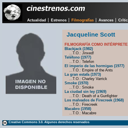
|
|
|
|
Actualidad
Estrenos
Filmografías
Avances
Críti
Jacqueline Scott
FILMOGRAFÍA COMO INTÉRPRETE
Blackjack (1982)
...T.O.: Jinxed!
Teléfono (1977)
...T.O.: Telefon
El imperio de las hormigas (1977)
...T.O.: Empire of the Ants
La gran estafa (1973)
...T.O.: Charley Varrick
Smoke (1970)
...T.O.: Smoke
La ciudad sin ley (1969)
...T.O.: Death of a Gunfighter
Los malvados de Firecreek (1968)
...T.O.: Firecreek
Macabro (1958)
...T.O.: Macabre
Creative Commons 3.0. Algunos derechos reservados