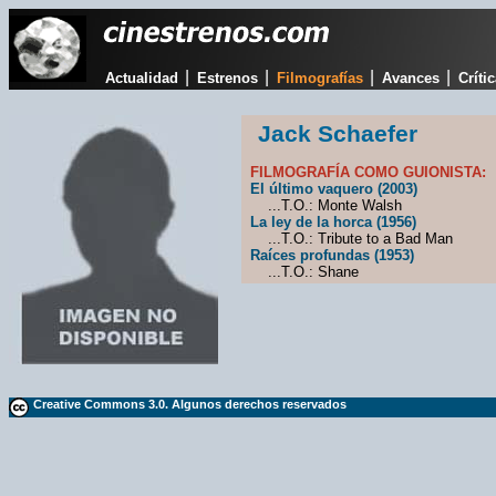
|
|
|
|
Actualidad
Estrenos
Filmografías
Avances
Críti
Jack Schaefer
FILMOGRAFÍA COMO GUIONISTA:
El último vaquero (2003)
...T.O.: Monte Walsh
La ley de la horca (1956)
...T.O.: Tribute to a Bad Man
Raíces profundas (1953)
...T.O.: Shane
Creative Commons 3.0. Algunos derechos reservados