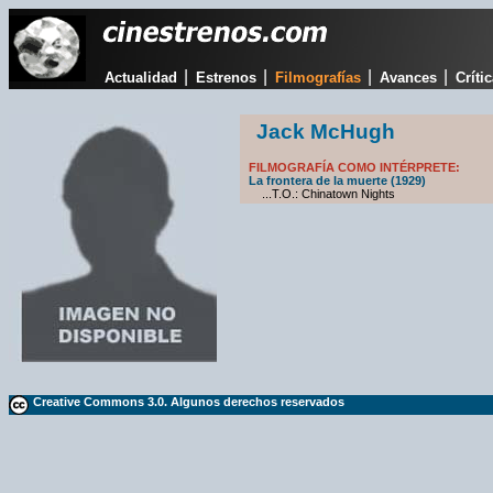
|
|
|
|
Actualidad
Estrenos
Filmografías
Avances
Críti
Jack McHugh
FILMOGRAFÍA COMO INTÉRPRETE:
La frontera de la muerte (1929)
...T.O.: Chinatown Nights
Creative Commons 3.0. Algunos derechos reservados