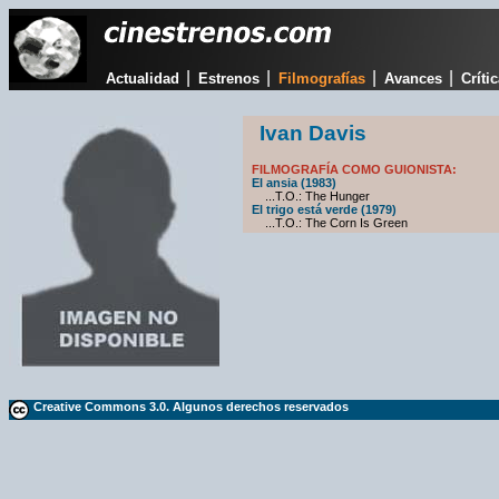
|
|
|
|
Actualidad
Estrenos
Filmografías
Avances
Críti
Ivan Davis
FILMOGRAFÍA COMO GUIONISTA:
El ansia (1983)
...T.O.: The Hunger
El trigo está verde (1979)
...T.O.: The Corn Is Green
Creative Commons 3.0. Algunos derechos reservados