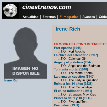
|
|
|
|
Actualidad
Estrenos
Filmografías
Avances
Críti
Irene Rich
FILMOGRAFÍA COMO INTÉRPRETE
Fort Apache (1948)
...T.O.: Fort Apache
La chica del calendario (1947)
...T.O.: Calendar Girl
Angel y el pistolero (1947)
...T.O.: Angel and the Badman
Tormenta mortal (1940)
...T.O.: The Mortal Storm
La dama en cuestión (1940)
...T.O.: The Lady in Question
Irene Rich
Reina a los 14 años (1938)
...T.O.: That Certain Age
El chico millonario (1931)
...T.O.: Strangers May Kiss
Princesa del 5 y 10 (1931)
...T.O.: Five and Ten
Beau ideal (1931)