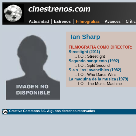
|
|
|
|
Actualidad
Estrenos
Filmografías
Avances
Críti
Ian Sharp
FILMOGRAFÍA COMO DIRECTOR:
Streetlight (2011)
...T.O.: Streetlight
Segundo sangriento (1992)
...T.O.: Split Second
S.a.s. los invencibles (1982)
...T.O.: Who Dares Wins
La maquina de la musica (1979)
...T.O.: The Music Machine
Creative Commons 3.0. Algunos derechos reservados