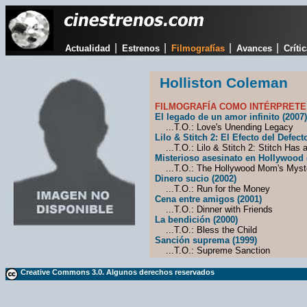
|
|
|
|
Actualidad
Estrenos
Filmografías
Avances
Críti
Holliston Coleman
FILMOGRAFÍA COMO INTÉRPRETE
El legado de un amor infinito (2007)
...T.O.: Love's Unending Legacy
Lilo & Stitch 2: El Efecto del Defect
...T.O.: Lilo & Stitch 2: Stitch Has a
Misterioso asesinato en Hollywood 
...T.O.: The Hollywood Mom's Myst
Dinero sucio (2002)
...T.O.: Run for the Money
Cena entre amigos (2001)
...T.O.: Dinner with Friends
La bendición (2000)
...T.O.: Bless the Child
Sanción suprema (1999)
...T.O.: Supreme Sanction
Creative Commons 3.0. Algunos derechos reservados