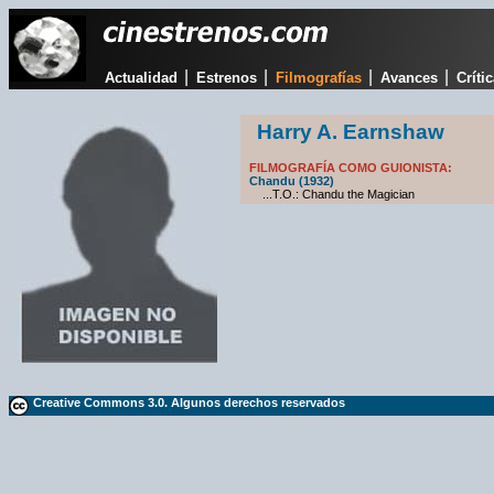
|
|
|
|
Actualidad
Estrenos
Filmografías
Avances
Críti
Harry A. Earnshaw
FILMOGRAFÍA COMO GUIONISTA:
Chandu (1932)
...T.O.: Chandu the Magician
Creative Commons 3.0. Algunos derechos reservados