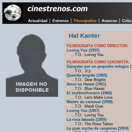
|
|
|
|
Actualidad
Estrenos
Filmografías
Avances
Críti
Hal Kanter
FILMOGRAFÍA COMO DIRECTOR:
Loving You (1957)
...T.O.: Loving You
FILMOGRAFÍA COMO GUIONISTA:
Gángster por un pequeño milagro (
...T.O.: Ji ji
Querida brigitte (1965)
...T.O.: Dear Brigitte
Amor en Hawai (1961)
...T.O.: Blue Hawaii
El multimillonario (1960)
...T.O.: Let's Make Love
Martes de carnaval (1958)
...T.O.: Mardi Gras
Loving You (1957)
...T.O.: Loving You
La rosa tatuada (1955)
...T.O.: The Rose Tattoo
La gran noche de casanova (1954)