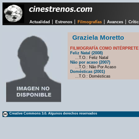
|
|
|
|
Actualidad
Estrenos
Filmografías
Avances
Críti
Graziela Moretto
FILMOGRAFÍA COMO INTÉRPRETE
Feliz Natal (2008)
...T.O.: Feliz Natal
Não por acaso (2007)
...T.O.: Não Por Acaso
Domésticas (2001)
...T.O.: Domésticas
Creative Commons 3.0. Algunos derechos reservados