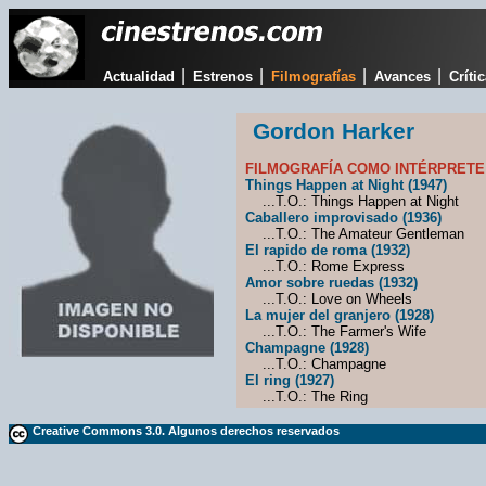
|
|
|
|
Actualidad
Estrenos
Filmografías
Avances
Críti
Gordon Harker
FILMOGRAFÍA COMO INTÉRPRETE
Things Happen at Night (1947)
...T.O.: Things Happen at Night
Caballero improvisado (1936)
...T.O.: The Amateur Gentleman
El rapido de roma (1932)
...T.O.: Rome Express
Amor sobre ruedas (1932)
...T.O.: Love on Wheels
La mujer del granjero (1928)
...T.O.: The Farmer's Wife
Champagne (1928)
...T.O.: Champagne
El ring (1927)
...T.O.: The Ring
Creative Commons 3.0. Algunos derechos reservados