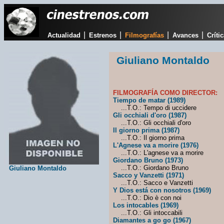
|
|
|
|
Actualidad
Estrenos
Filmografías
Avances
Críti
Giuliano Montaldo
FILMOGRAFÍA COMO DIRECTOR:
Tiempo de matar (1989)
...T.O.: Tempo di uccidere
Gli occhiali d'oro (1987)
...T.O.: Gli occhiali d'oro
Il giorno prima (1987)
...T.O.: Il giorno prima
L'Agnese va a morire (1976)
...T.O.: L'agnese va a morire
Giordano Bruno (1973)
...T.O.: Giordano Bruno
Giuliano Montaldo
Sacco y Vanzetti (1971)
...T.O.: Sacco e Vanzetti
Y Dios está con nosotros (1969)
...T.O.: Dio è con noi
Los intocables (1969)
...T.O.: Gli intoccabili
Diamantes a go go (1967)