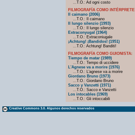
...T.O.: Ad ogni costo
FILMOGRAFÍA COMO INTÉRPRETE
Il caimano (2006)
...T.O.: Il caimano
Il lungo silenzio (1993)
...T.O.: Il lungo silenzio
Extraconyugal (1964)
...T.O.: Extraconiugale
¡Achtung! ¡Bandidos! (1951)
...T.O.: Achtung! Banditi!
FILMOGRAFÍA COMO GUIONISTA:
Tiempo de matar (1989)
...T.O.: Tempo di uccidere
L'Agnese va a morire (1976)
...T.O.: L'agnese va a morire
Giordano Bruno (1973)
...T.O.: Giordano Bruno
Sacco y Vanzetti (1971)
...T.O.: Sacco e Vanzetti
Los intocables (1969)
...T.O.: Gli intoccabili
Creative Commons 3.0. Algunos derechos reservados