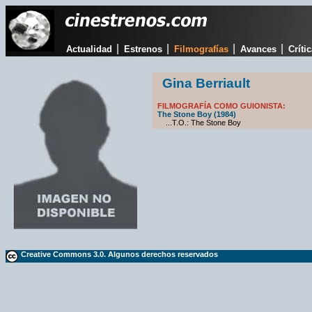
|
|
|
|
Actualidad
Estrenos
Filmografías
Avances
Críti
Gina Berriault
FILMOGRAFÍA COMO GUIONISTA:
The Stone Boy (1984)
...T.O.: The Stone Boy
Creative Commons 3.0. Algunos derechos reservados