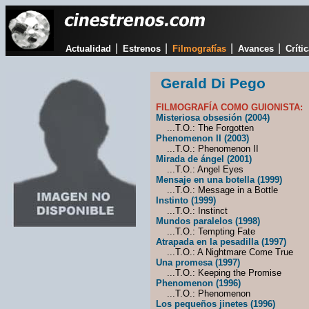
|
|
|
|
Actualidad
Estrenos
Filmografías
Avances
Críti
Gerald Di Pego
FILMOGRAFÍA COMO GUIONISTA:
Misteriosa obsesión (2004)
...T.O.: The Forgotten
Phenomenon II (2003)
...T.O.: Phenomenon II
Mirada de ángel (2001)
...T.O.: Angel Eyes
Mensaje en una botella (1999)
...T.O.: Message in a Bottle
Instinto (1999)
...T.O.: Instinct
Mundos paralelos (1998)
...T.O.: Tempting Fate
Atrapada en la pesadilla (1997)
...T.O.: A Nightmare Come True
Una promesa (1997)
...T.O.: Keeping the Promise
Phenomenon (1996)
...T.O.: Phenomenon
Los pequeños jinetes (1996)