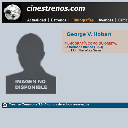
|
|
|
|
Actualidad
Estrenos
Filmografías
Avances
Críti
George V. Hobart
FILMOGRAFÍA COMO GUIONISTA:
La hermana blanca (1923)
...T.O.: The White Sister
Creative Commons 3.0. Algunos derechos reservados