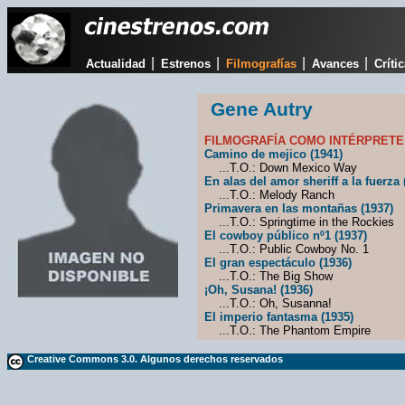
|
|
|
|
Actualidad
Estrenos
Filmografías
Avances
Críti
Gene Autry
FILMOGRAFÍA COMO INTÉRPRETE
Camino de mejico (1941)
...T.O.: Down Mexico Way
En alas del amor sheriff a la fuerza 
...T.O.: Melody Ranch
Primavera en las montañas (1937)
...T.O.: Springtime in the Rockies
El cowboy público nº1 (1937)
...T.O.: Public Cowboy No. 1
El gran espectáculo (1936)
...T.O.: The Big Show
¡Oh, Susana! (1936)
...T.O.: Oh, Susanna!
El imperio fantasma (1935)
...T.O.: The Phantom Empire
Creative Commons 3.0. Algunos derechos reservados