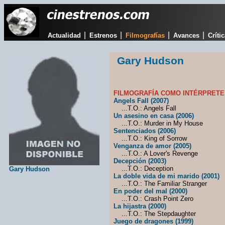
|
|
|
|
Actualidad
Estrenos
Filmografías
Avances
Críti
Gary Hudson
FILMOGRAFÍA COMO INTÉRPRETE
Angels Fall (2007)
...T.O.: Angels Fall
Un asesino en casa (2006)
...T.O.: Murder in My House
Sentenciados (2006)
...T.O.: King of Sorrow
Venganza de amor (2005)
...T.O.: A Lover's Revenge
Decepción (2003)
...T.O.: Deception
Gary Hudson
La doble vida de mi marido (2001)
...T.O.: The Familiar Stranger
En poder del mal (2000)
...T.O.: Crash Point Zero
La hijastra (2000)
...T.O.: The Stepdaughter
Juego de dragones (1999)