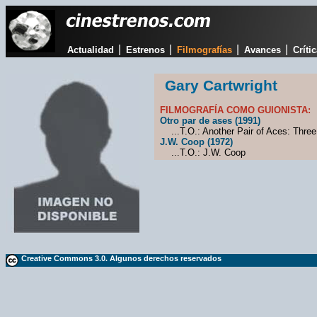
|
|
|
|
Actualidad
Estrenos
Filmografías
Avances
Críti
Gary Cartwright
FILMOGRAFÍA COMO GUIONISTA:
Otro par de ases (1991)
...T.O.: Another Pair of Aces: Three
J.W. Coop (1972)
...T.O.: J.W. Coop
Creative Commons 3.0. Algunos derechos reservados