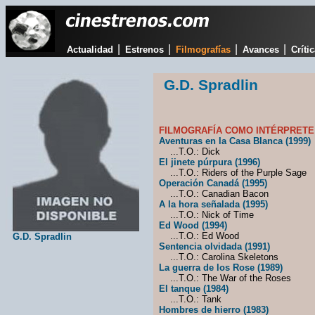
|
|
|
|
Actualidad
Estrenos
Filmografías
Avances
Críti
G.D. Spradlin
FILMOGRAFÍA COMO INTÉRPRETE
Aventuras en la Casa Blanca (1999)
...T.O.: Dick
El jinete púrpura (1996)
...T.O.: Riders of the Purple Sage
Operación Canadá (1995)
...T.O.: Canadian Bacon
A la hora señalada (1995)
...T.O.: Nick of Time
Ed Wood (1994)
...T.O.: Ed Wood
G.D. Spradlin
Sentencia olvidada (1991)
...T.O.: Carolina Skeletons
La guerra de los Rose (1989)
...T.O.: The War of the Roses
El tanque (1984)
...T.O.: Tank
Hombres de hierro (1983)