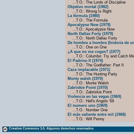
...T.O.: The Lords of Discipline
Objetivo mortal (1982)
...T.O.: Wrong Is Right
La fórmula (1980)
...T.O.: The Formula
Apocalypse Now (1979)
...T.O.: Apocalypse Now
North Dallas Forty (1979)
...T.O.: North Dallas Forty
De hombre a hombre (historia de un 
...T.O.: One on One
¿A que no me coges? (1977)
...T.O.: Columbo: Try and Catch M
El Padrino II (1974)
...T.O.: The Godfather: Part II
Caza implacable (1971)
...T.O.: The Hunting Party
Monty walsh (1970)
...T.O.: Monte Walsh
Zabriskie Point (1970)
...T.O.: Zabriskie Point
Violencia en las vegas (1969)
...T.O.: Hell's Angels '69
El numero uno (1969)
...T.O.: Number One
El más valiente entre mil (1968)
...T.O.: Will Penny
Creative Commons 3.0. Algunos derechos reservados