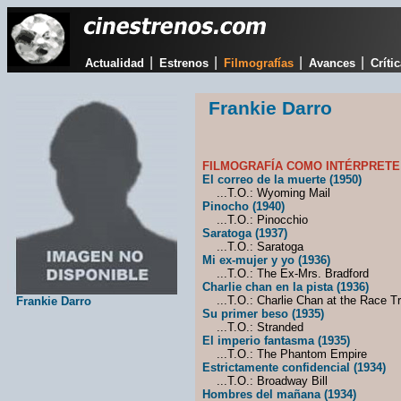
|
|
|
|
Actualidad
Estrenos
Filmografías
Avances
Críti
Frankie Darro
FILMOGRAFÍA COMO INTÉRPRETE
El correo de la muerte (1950)
...T.O.: Wyoming Mail
Pinocho (1940)
...T.O.: Pinocchio
Saratoga (1937)
...T.O.: Saratoga
Mi ex-mujer y yo (1936)
...T.O.: The Ex-Mrs. Bradford
Charlie chan en la pista (1936)
...T.O.: Charlie Chan at the Race T
Frankie Darro
Su primer beso (1935)
...T.O.: Stranded
El imperio fantasma (1935)
...T.O.: The Phantom Empire
Estrictamente confidencial (1934)
...T.O.: Broadway Bill
Hombres del mañana (1934)