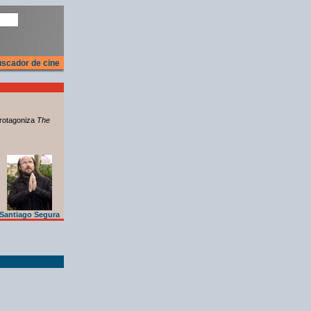
scador de cine
rotagoniza
The
Santiago Segura