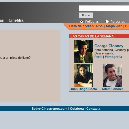
|
cas
Cinefilia
Lista de correo
|
RSS
|
Mapa web
|
Bu
LAS CARAS DE LA SEMANA
George Clooney
Esta semana, Clooney p
Descendants
.
Perfil
|
Filmografía
 à un pilote de ligne?
Juan Diego Botto
Adam Sandler
Sobre Cinestrenos.com
|
Colabora
|
Contacta