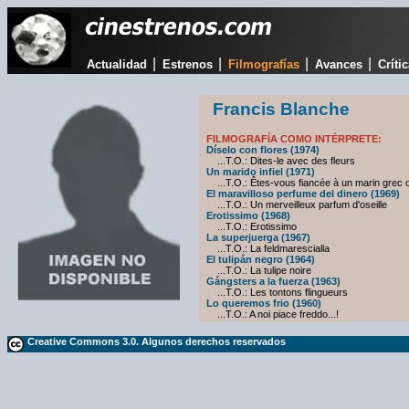
|
|
|
|
Actualidad
Estrenos
Filmografías
Avances
Críti
Francis Blanche
FILMOGRAFÍA COMO INTÉRPRETE:
Díselo con flores (1974)
...T.O.: Dites-le avec des fleurs
Un marido infiel (1971)
...T.O.: Êtes-vous fiancée à un marin grec ou
El maravilloso perfume del dinero (1969)
...T.O.: Un merveilleux parfum d'oseille
Erotissimo (1968)
...T.O.: Erotissimo
La superjuerga (1967)
...T.O.: La feldmarescialla
El tulipán negro (1964)
...T.O.: La tulipe noire
Gángsters a la fuerza (1963)
...T.O.: Les tontons flingueurs
Lo queremos frio (1960)
...T.O.: A noi piace freddo...!
Creative Commons 3.0. Algunos derechos reservados