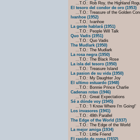
...T.O.: Rob Roy, the Highland Rog
El tesoro del condor de oro (1953)
...T.O.: Treasure of the Golden Con
Ivanhoe (1952)
...T.O.: Ivanhoe
La gente hablará (1951)
...T.O.: People Will Talk
Quo Vadis (1951)
...T.O.: Quo Vadis
The Mudlark (1950)
...T.O.: The Mudlark
La rosa negra (1950)
...T.O.: The Black Rose
La isla del tesoro (1950)
...T.O.: Treasure Island
La pasion de su vida (1950)
...T.O.: My Daughter Joy
El ultimo estuardo (1948)
...T.O.: Bonnie Prince Charlie
Cadenas rotas (1946)
...T.O.: Great Expectations
Sé a dónde voy (1945)
...T.O.: 'I Know Where I'm Going!'
Los invasores (1941)
...T.O.: 49th Parallel
The Edge of the World (1937)
...T.O.: The Edge of the World
La mejor amiga (1934)
...T.O.: Little Friend
El rapido de roma (1932)