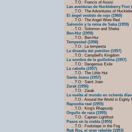
...T.O.: Francis of Assisi
Las aventuras de Huckleberry Finn 
...T.O.: The Adventures of Hucklebe
El ángel vestido de rojo (1960)
...T.O.: The Angel Wore Red
Salomón y la reina de Saba (1959)
...T.O.: Solomon and Sheba
Ben-Hur (1959)
...T.O.: Ben-Hur
Tempestad (1958)
...T.O.: La tempesta
La dinastía del petróleo (1957)
...T.O.: Campbell's Kingdom
La sombra de la guillotina (1957)
...T.O.: Dangerous Exile
La cabaña (1957)
...T.O.: The Little Hut
Santa Juana (1957)
...T.O.: Saint Joan
Zarak (1956)
...T.O.: Zarak
La vuelta al mundo en ochenta días
...T.O.: Around the World in Eighty
Rapsodia real (1955)
...T.O.: King's Rhapsody
Orgullo de raza (1955)
...T.O.: Captain Lightfoot
Pasos en la niebla (1955)
...T.O.: Footsteps in the Fog
Rob Roy, el gran rebelde (1953)