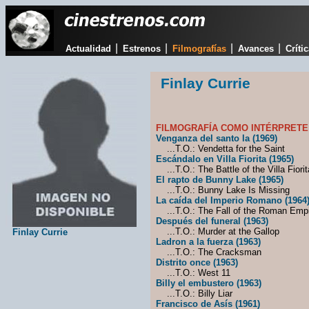
|
|
|
|
Actualidad
Estrenos
Filmografías
Avances
Críti
Finlay Currie
FILMOGRAFÍA COMO INTÉRPRETE
Venganza del santo la (1969)
...T.O.: Vendetta for the Saint
Escándalo en Villa Fiorita (1965)
...T.O.: The Battle of the Villa Fiorit
El rapto de Bunny Lake (1965)
...T.O.: Bunny Lake Is Missing
La caída del Imperio Romano (1964
...T.O.: The Fall of the Roman Emp
Después del funeral (1963)
...T.O.: Murder at the Gallop
Finlay Currie
Ladron a la fuerza (1963)
...T.O.: The Cracksman
Distrito once (1963)
...T.O.: West 11
Billy el embustero (1963)
...T.O.: Billy Liar
Francisco de Asís (1961)