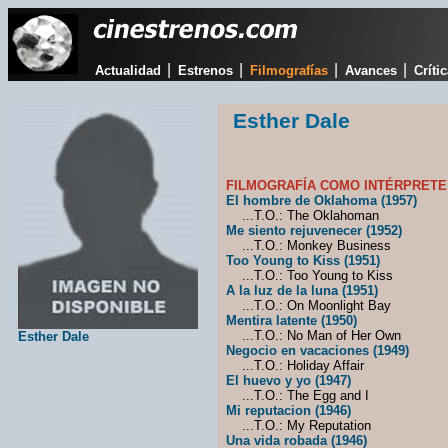
|
|
|
|
Actualidad
Estrenos
Filmografías
Avances
Críti
Esther Dale
FILMOGRAFÍA COMO INTÉRPRETE
El hombre de Oklahoma (1957)
...T.O.: The Oklahoman
Me siento rejuvenecer (1952)
...T.O.: Monkey Business
Too Young to Kiss (1951)
...T.O.: Too Young to Kiss
A la luz de la luna (1951)
...T.O.: On Moonlight Bay
Mentira latente (1950)
...T.O.: No Man of Her Own
Esther Dale
Negocio en vacaciones (1949)
...T.O.: Holiday Affair
El huevo y yo (1947)
...T.O.: The Egg and I
Mi reputacion (1946)
...T.O.: My Reputation
Una vida robada (1946)