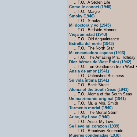
...T.O.: A Stolen Life
Como le conoci (1946)
...T.O.: Margie
Smoky (1946)
...T.O.: Smoky
Mi doctora y yo (1945)
...T.O.: Bedside Manner
Vieja amistad (1943)
...T.O.: Old Acquaintance
Estrella del norte (1943)
...T.O.: The North Star
Mi encantadora esposa (1943)
...T.O.: The Amazing Mrs. Holliday
Diez héroes de West Point (1942)
...T.O.: Ten Gentlemen from West P
Ansia de amor (1941)
...T.O.: Unfinished Business
Su vida íntima (1941)
...T.O.: Back Street
Aloma of the South Seas (1941)
...T.O.: Aloma of the South Seas
Un matrimonio original (1941)
...T.O.: Mr. & Mrs. Smith
Tormenta mortal (1940)
...T.O.: The Mortal Storm
Arise, My Love (1940)
...T.O.: Arise, My Love
Se llevo mi corazon (1939)
...T.O.: Broadway Serenade
Mujeres condenadas (1938)