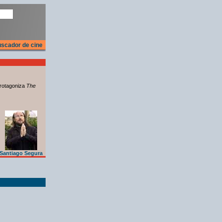
scador de cine
rotagoniza
The
Santiago Segura