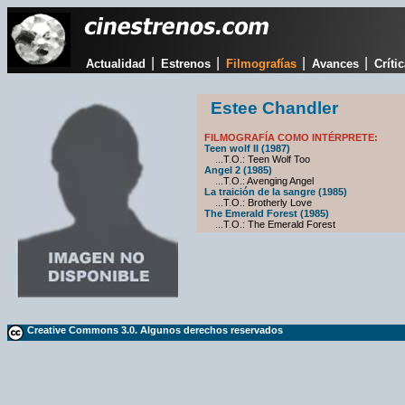
|
|
|
|
Actualidad
Estrenos
Filmografías
Avances
Críti
Estee Chandler
FILMOGRAFÍA COMO INTÉRPRETE:
Teen wolf II (1987)
...T.O.: Teen Wolf Too
Angel 2 (1985)
...T.O.: Avenging Angel
La traición de la sangre (1985)
...T.O.: Brotherly Love
The Emerald Forest (1985)
...T.O.: The Emerald Forest
Creative Commons 3.0. Algunos derechos reservados