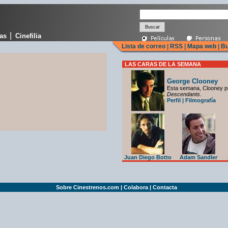
|
cas
Cinefilia
Lista de correo
|
RSS
|
Mapa web
|
Bu
LAS CARAS DE LA SEMANA
George Clooney
Esta semana, Clooney p
Descendants
.
Perfil
|
Filmografía
Juan Diego Botto
Adam Sandler
Sobre Cinestrenos.com
|
Colabora
|
Contacta