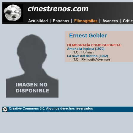
|
|
|
|
Actualidad
Estrenos
Filmografías
Avances
Críti
Ernest Gebler
FILMOGRAFÍA COMO GUIONISTA:
Amor a la inglesa (1970)
...T.O.: Hoffman
La nave del destino (1952)
...T.O.: Plymouth Adventure
Creative Commons 3.0. Algunos derechos reservados