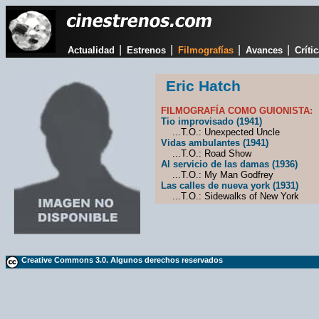
|
|
|
|
Actualidad
Estrenos
Filmografías
Avances
Críti
Eric Hatch
FILMOGRAFÍA COMO GUIONISTA:
Tio improvisado (1941)
...T.O.: Unexpected Uncle
Vidas ambulantes (1941)
...T.O.: Road Show
Al servicio de las damas (1936)
...T.O.: My Man Godfrey
Las calles de nueva york (1931)
...T.O.: Sidewalks of New York
Creative Commons 3.0. Algunos derechos reservados