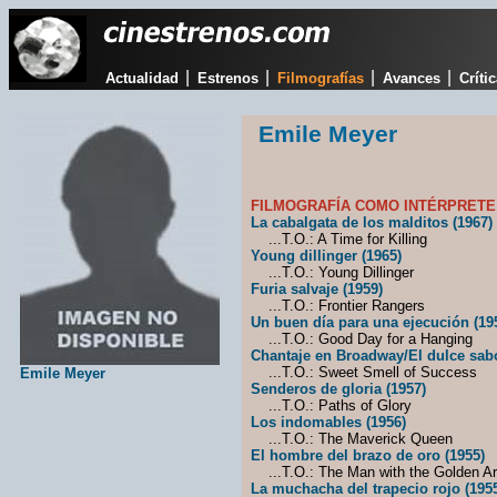
|
|
|
|
Actualidad
Estrenos
Filmografías
Avances
Críti
Emile Meyer
FILMOGRAFÍA COMO INTÉRPRETE
La cabalgata de los malditos (1967)
...T.O.: A Time for Killing
Young dillinger (1965)
...T.O.: Young Dillinger
Furia salvaje (1959)
...T.O.: Frontier Rangers
Un buen día para una ejecución (19
...T.O.: Good Day for a Hanging
Chantaje en Broadway/El dulce sabor
...T.O.: Sweet Smell of Success
Emile Meyer
Senderos de gloria (1957)
...T.O.: Paths of Glory
Los indomables (1956)
...T.O.: The Maverick Queen
El hombre del brazo de oro (1955)
...T.O.: The Man with the Golden A
La muchacha del trapecio rojo (195