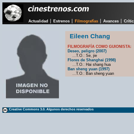
|
|
|
|
Actualidad
Estrenos
Filmografías
Avances
Críti
Eileen Chang
FILMOGRAFÍA COMO GUIONISTA:
Deseo, peligro (2007)
...T.O.: Se, jie
Flores de Shanghai (1998)
...T.O.: Hai shang hua
Ban sheng yuan (1997)
...T.O.: Ban sheng yuan
Creative Commons 3.0. Algunos derechos reservados