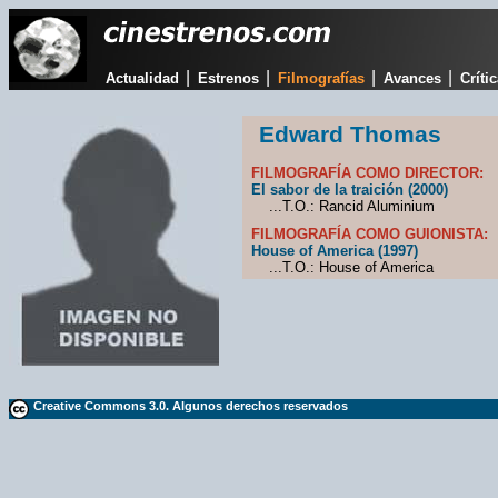
|
|
|
|
Actualidad
Estrenos
Filmografías
Avances
Críti
Edward Thomas
FILMOGRAFÍA COMO DIRECTOR:
El sabor de la traición (2000)
...T.O.: Rancid Aluminium
FILMOGRAFÍA COMO GUIONISTA:
House of America (1997)
...T.O.: House of America
Creative Commons 3.0. Algunos derechos reservados