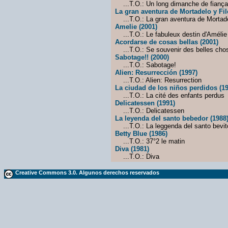
...T.O.: Un long dimanche de fiançai
La gran aventura de Mortadelo y Fi
...T.O.: La gran aventura de Mortad
Amelie (2001)
...T.O.: Le fabuleux destin d'Amélie
Acordarse de cosas bellas (2001)
...T.O.: Se souvenir des belles cho
Sabotage!! (2000)
...T.O.: Sabotage!
Alien: Resurrección (1997)
...T.O.: Alien: Resurrection
La ciudad de los niños perdidos (19
...T.O.: La cité des enfants perdus
Delicatessen (1991)
...T.O.: Delicatessen
La leyenda del santo bebedor (1988
...T.O.: La leggenda del santo bevit
Betty Blue (1986)
...T.O.: 37°2 le matin
Diva (1981)
...T.O.: Diva
Creative Commons 3.0. Algunos derechos reservados