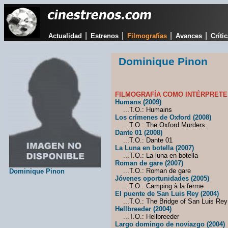
|
|
|
|
Actualidad
Estrenos
Filmografías
Avances
Críti
Dominique Pinon
FILMOGRAFÍA COMO INTÉRPRETE
Humans (2009)
...T.O.: Humains
Los crímenes de Oxford (2008)
...T.O.: The Oxford Murders
Dante 01 (2008)
...T.O.: Dante 01
La Luna en botella (2007)
...T.O.: La luna en botella
Roman de gare (2007)
...T.O.: Roman de gare
Dominique Pinon
Jóvenes oportunidades (2005)
...T.O.: Camping à la ferme
El puente de San Luis Rey (2004)
...T.O.: The Bridge of San Luis Rey
Hellbreeder (2004)
...T.O.: Hellbreeder
Largo domingo de noviazgo (2004)