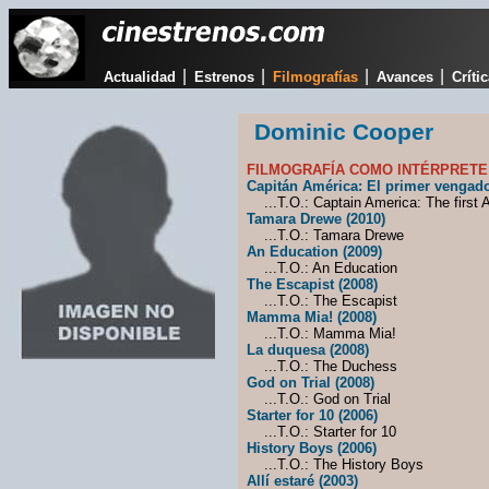
|
|
|
|
Actualidad
Estrenos
Filmografías
Avances
Críti
Dominic Cooper
FILMOGRAFÍA COMO INTÉRPRETE
Capitán América: El primer vengado
...T.O.: Captain America: The first 
Tamara Drewe (2010)
...T.O.: Tamara Drewe
An Education (2009)
...T.O.: An Education
The Escapist (2008)
...T.O.: The Escapist
Mamma Mia! (2008)
...T.O.: Mamma Mia!
La duquesa (2008)
...T.O.: The Duchess
God on Trial (2008)
...T.O.: God on Trial
Starter for 10 (2006)
...T.O.: Starter for 10
History Boys (2006)
...T.O.: The History Boys
Allí estaré (2003)