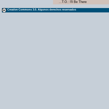
...T.O.: I'll Be There
Creative Commons 3.0. Algunos derechos reservados