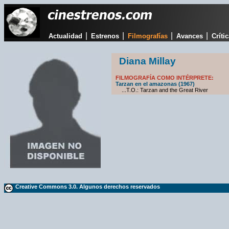
|
|
|
|
Actualidad
Estrenos
Filmografías
Avances
Críti
Diana Millay
FILMOGRAFÍA COMO INTÉRPRETE:
Tarzan en el amazonas (1967)
...T.O.: Tarzan and the Great River
Creative Commons 3.0. Algunos derechos reservados