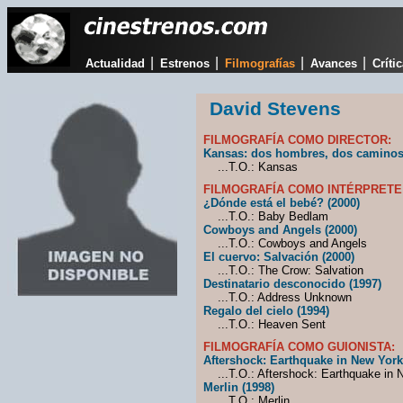
|
|
|
|
Actualidad
Estrenos
Filmografías
Avances
Críti
David Stevens
FILMOGRAFÍA COMO DIRECTOR:
Kansas: dos hombres, dos caminos
...T.O.: Kansas
FILMOGRAFÍA COMO INTÉRPRETE
¿Dónde está el bebé? (2000)
...T.O.: Baby Bedlam
Cowboys and Angels (2000)
...T.O.: Cowboys and Angels
El cuervo: Salvación (2000)
...T.O.: The Crow: Salvation
Destinatario desconocido (1997)
...T.O.: Address Unknown
Regalo del cielo (1994)
...T.O.: Heaven Sent
FILMOGRAFÍA COMO GUIONISTA:
Aftershock: Earthquake in New York
...T.O.: Aftershock: Earthquake in 
Merlin (1998)
...T.O.: Merlin