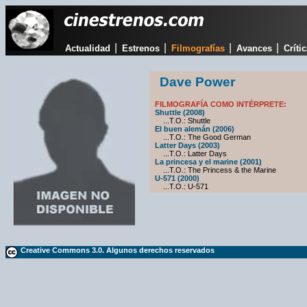
|
|
|
|
Actualidad
Estrenos
Filmografías
Avances
Críti
Dave Power
FILMOGRAFÍA COMO INTÉRPRETE:
Shuttle (2008)
...T.O.: Shuttle
El buen alemán (2006)
...T.O.: The Good German
Latter Days (2003)
...T.O.: Latter Days
La princesa y el marine (2001)
...T.O.: The Princess & the Marine
U-571 (2000)
...T.O.: U-571
Creative Commons 3.0. Algunos derechos reservados