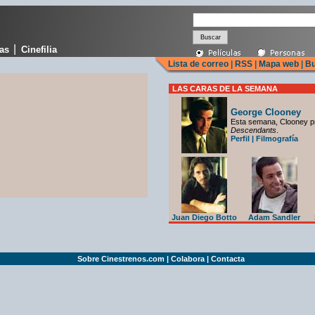
|
cas
Cinefilia
Lista de correo
|
RSS
|
Mapa web
|
Bu
LAS CARAS DE LA SEMANA
George Clooney
Esta semana, Clooney p
Descendants
.
Perfil
|
Filmografía
Juan Diego Botto
Adam Sandler
Sobre Cinestrenos.com
|
Colabora
|
Contacta