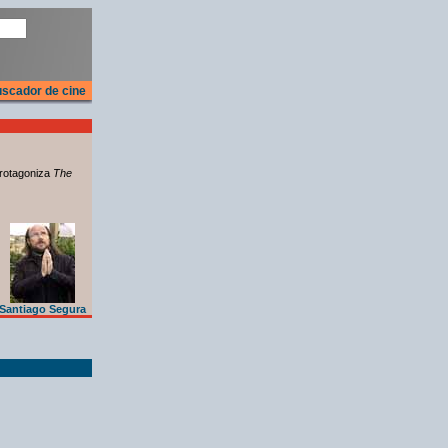
scador de cine
rotagoniza
The
Santiago Segura