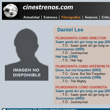
|
|
|
|
Actualidad
Estrenos
Filmografías
Avances
Críti
Daniel Lee
FILMOGRAFÍA COMO DIRECTOR:
Saam gwok dzi gin lung se gap (20
...T.O.: Saam gwok dzi gin lung se
Journeyman (2005)
...T.O.: Journeyman
Hak hap (1996)
...T.O.: Hak hap
FILMOGRAFÍA COMO INTÉRPRETE
Gone, but not forgotten (2003)
...T.O.: Gone, But Not Forgotten
Un mundo a su medida (1998)
...T.O.: The Mighty
FILMOGRAFÍA COMO GUIONISTA:
Saam gwok dzi gin lung se gap (20
...T.O.: Saam gwok dzi gin lung se
Journeyman (2005)
...T.O.: Journeyman
Creative Commons 3.0. Algunos derechos reservados