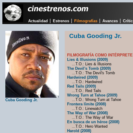
|
|
|
|
Actualidad
Estrenos
Filmografías
Avances
Críti
Cuba Gooding Jr.
FILMOGRAFÍA COMO INTÉRPRETE
Lies & Illusions (2009)
...T.O.: Lies & Illusions
The Devil's Tomb (2009)
...T.O.: The Devil's Tomb
Hardwired (2009)
...T.O.: Hardwired
Red Tails (2009)
...T.O.: Red Tails
Wrong Turn at Tahoe (2009)
...T.O.: Wrong Turn at Tahoe
Cuba Gooding Jr.
Frontera límite (2008)
...T.O.: Linewatch
The Way of War (2008)
...T.O.: The Way of War
En busca de un héroe (2008)
...T.O.: Hero Wanted
Harold (2008)