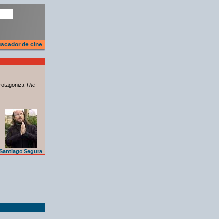
scador de cine
rotagoniza
The
Santiago Segura