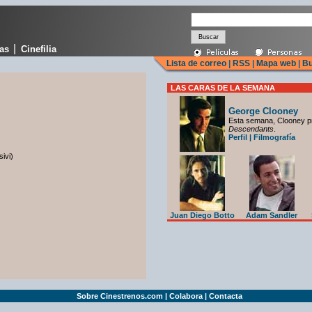
|
cas
Cinefilia
Lista de correo
|
RSS
|
Mapa web
|
Bu
LAS CARAS DE LA SEMANA
George Clooney
Esta semana, Clooney p
Descendants
.
Perfil
|
Filmografía
ivi)
Juan Diego Botto
Adam Sandler
Sobre Cinestrenos.com
|
Colabora
|
Contacta