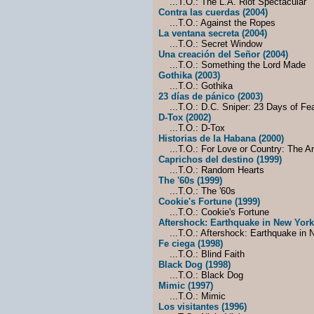
...T.O.: The L.A. Riot Spectacular
Contra las cuerdas (2004)
...T.O.: Against the Ropes
La ventana secreta (2004)
...T.O.: Secret Window
Una creación del Señor (2004)
...T.O.: Something the Lord Made
Gothika (2003)
...T.O.: Gothika
23 días de pánico (2003)
...T.O.: D.C. Sniper: 23 Days of Fe
D-Tox (2002)
...T.O.: D-Tox
Historias de la Habana (2000)
...T.O.: For Love or Country: The Ar
Caprichos del destino (1999)
...T.O.: Random Hearts
The '60s (1999)
...T.O.: The '60s
Cookie's Fortune (1999)
...T.O.: Cookie's Fortune
Aftershock: Earthquake in New York
...T.O.: Aftershock: Earthquake in 
Fe ciega (1998)
...T.O.: Blind Faith
Black Dog (1998)
...T.O.: Black Dog
Mimic (1997)
...T.O.: Mimic
Los visitantes (1996)