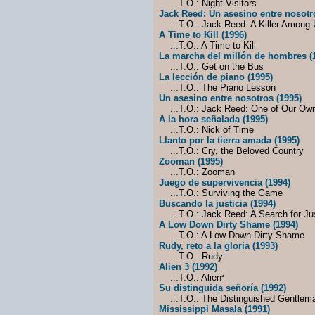
...T.O.: Night Visitors
Jack Reed: Un asesino entre nosotr
...T.O.: Jack Reed: A Killer Among
A Time to Kill (1996)
...T.O.: A Time to Kill
La marcha del millón de hombres (
...T.O.: Get on the Bus
La lección de piano (1995)
...T.O.: The Piano Lesson
Un asesino entre nosotros (1995)
...T.O.: Jack Reed: One of Our Ow
A la hora señalada (1995)
...T.O.: Nick of Time
Llanto por la tierra amada (1995)
...T.O.: Cry, the Beloved Country
Zooman (1995)
...T.O.: Zooman
Juego de supervivencia (1994)
...T.O.: Surviving the Game
Buscando la justicia (1994)
...T.O.: Jack Reed: A Search for Ju
A Low Down Dirty Shame (1994)
...T.O.: A Low Down Dirty Shame
Rudy, reto a la gloria (1993)
...T.O.: Rudy
Alien 3 (1992)
...T.O.: Alien³
Su distinguida señoría (1992)
...T.O.: The Distinguished Gentlem
Mississippi Masala (1991)