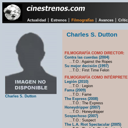
|
|
|
|
Actualidad
Estrenos
Filmografías
Avances
Críti
Charles S. Dutton
FILMOGRAFÍA COMO DIRECTOR:
Contra las cuerdas (2004)
...T.O.: Against the Ropes
Su mejor decisión (1997)
...T.O.: First Time Felon
FILMOGRAFÍA COMO INTÉRPRETE
Legión (2010)
...T.O.: Legion
Fama (2009)
...T.O.: Fame
Charles S. Dutton
The Express (2008)
...T.O.: The Express
Honeydripper (2007)
...T.O.: Honeydripper
Sospechoso (2007)
...T.O.: Suspect
The L.A. Riot Spectacular (2005)