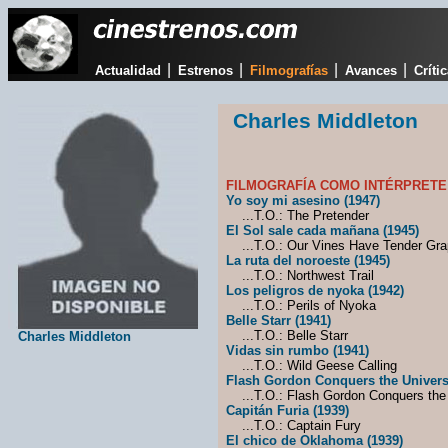
|
|
|
|
Actualidad
Estrenos
Filmografías
Avances
Críti
Charles Middleton
FILMOGRAFÍA COMO INTÉRPRETE
Yo soy mi asesino (1947)
...T.O.: The Pretender
El Sol sale cada mañana (1945)
...T.O.: Our Vines Have Tender Gr
La ruta del noroeste (1945)
...T.O.: Northwest Trail
Los peligros de nyoka (1942)
...T.O.: Perils of Nyoka
Belle Starr (1941)
...T.O.: Belle Starr
Charles Middleton
Vidas sin rumbo (1941)
...T.O.: Wild Geese Calling
Flash Gordon Conquers the Univers
...T.O.: Flash Gordon Conquers the
Capitán Furia (1939)
...T.O.: Captain Fury
El chico de Oklahoma (1939)