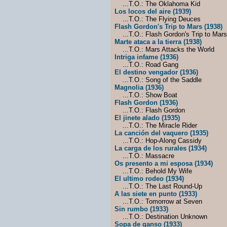
...T.O.: The Oklahoma Kid
Los locos del aire (1939)
...T.O.: The Flying Deuces
Flash Gordon's Trip to Mars (1938)
...T.O.: Flash Gordon's Trip to Mars
Marte ataca a la tierra (1938)
...T.O.: Mars Attacks the World
Intriga infame (1936)
...T.O.: Road Gang
El destino vengador (1936)
...T.O.: Song of the Saddle
Magnolia (1936)
...T.O.: Show Boat
Flash Gordon (1936)
...T.O.: Flash Gordon
El jinete alado (1935)
...T.O.: The Miracle Rider
La canción del vaquero (1935)
...T.O.: Hop-Along Cassidy
La carga de los rurales (1934)
...T.O.: Massacre
Os presento a mi esposa (1934)
...T.O.: Behold My Wife
El ultimo rodeo (1934)
...T.O.: The Last Round-Up
A las siete en punto (1933)
...T.O.: Tomorrow at Seven
Sin rumbo (1933)
...T.O.: Destination Unknown
Sopa de ganso (1933)