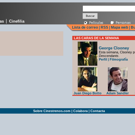
|
cas
Cinefilia
Lista de correo
|
RSS
|
Mapa web
|
Bu
LAS CARAS DE LA SEMANA
George Clooney
Esta semana, Clooney p
Descendants
.
Perfil
|
Filmografía
Juan Diego Botto
Adam Sandler
Sobre Cinestrenos.com
|
Colabora
|
Contacta