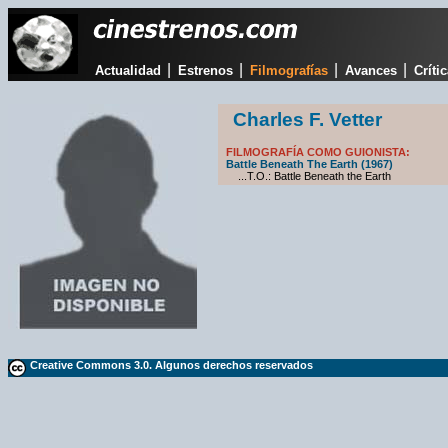
|
|
|
|
Actualidad
Estrenos
Filmografías
Avances
Críti
Charles F. Vetter
FILMOGRAFÍA COMO GUIONISTA:
Battle Beneath The Earth (1967)
...T.O.: Battle Beneath the Earth
Creative Commons 3.0. Algunos derechos reservados