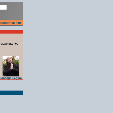
scador de cine
rotagoniza
The
Santiago Segura