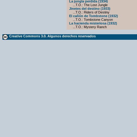
La jungla perdida (1934)
...T.O.: The Lost Jungle
Jinetes del destino (1933)
...T.O.: Riders of Destiny
El cañón de Tombstone (1932)
...T.O.: Tombstone Canyon
La hacienda misteriosa (1932)
...T.O.: Mystery Ranch
Creative Commons 3.0. Algunos derechos reservados