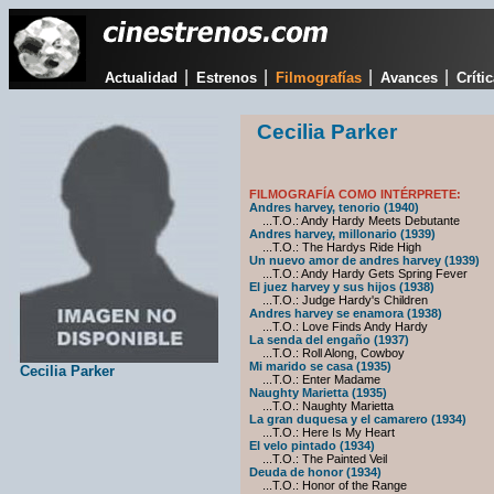
|
|
|
|
Actualidad
Estrenos
Filmografías
Avances
Críti
Cecilia Parker
FILMOGRAFÍA COMO INTÉRPRETE:
Andres harvey, tenorio (1940)
...T.O.: Andy Hardy Meets Debutante
Andres harvey, millonario (1939)
...T.O.: The Hardys Ride High
Un nuevo amor de andres harvey (1939)
...T.O.: Andy Hardy Gets Spring Fever
El juez harvey y sus hijos (1938)
...T.O.: Judge Hardy's Children
Andres harvey se enamora (1938)
...T.O.: Love Finds Andy Hardy
La senda del engaño (1937)
...T.O.: Roll Along, Cowboy
Mi marido se casa (1935)
Cecilia Parker
...T.O.: Enter Madame
Naughty Marietta (1935)
...T.O.: Naughty Marietta
La gran duquesa y el camarero (1934)
...T.O.: Here Is My Heart
El velo pintado (1934)
...T.O.: The Painted Veil
Deuda de honor (1934)
...T.O.: Honor of the Range