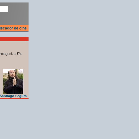
scador de cine
rotagoniza
The
Santiago Segura