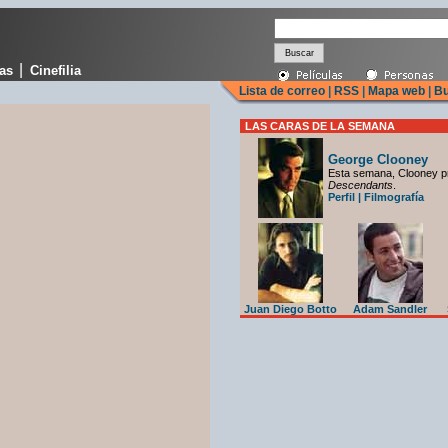
|
cas
Cinefilia
Lista de correo
|
RSS
|
Mapa web
|
Bu
LAS CARAS DE LA SEMANA
George Clooney
Esta semana, Clooney p
Descendants
.
Perfil
|
Filmografía
Juan Diego Botto
Adam Sandler