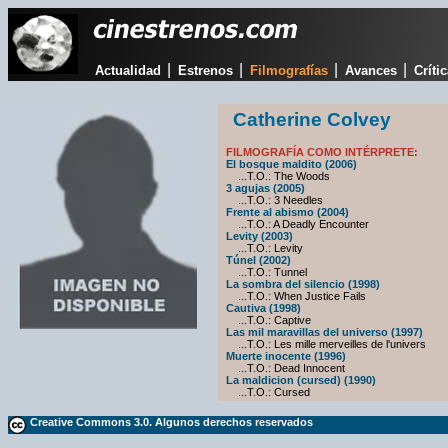
|
|
|
|
Actualidad
Estrenos
Filmografías
Avances
Críti
Catherine Colvey
FILMOGRAFÍA COMO INTÉRPRETE:
El bosque maldito (2006)
...T.O.: The Woods
3 agujas (2005)
...T.O.: 3 Needles
Frente al abismo (2004)
...T.O.: A Deadly Encounter
Levity (2003)
...T.O.: Levity
Túnel (2002)
...T.O.: Tunnel
La sombra del silencio (1998)
...T.O.: When Justice Fails
Cautiva (1998)
...T.O.: Captive
Las mil maravillas del universo (1997)
...T.O.: Les mille merveilles de l'univers
Muerte inocente (1996)
...T.O.: Dead Innocent
La maldicion (cursed) (1990)
...T.O.: Cursed
Creative Commons 3.0. Algunos derechos reservados