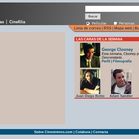
|
cas
Cinefilia
Lista de correo
|
RSS
|
Mapa web
|
Bu
LAS CARAS DE LA SEMANA
George Clooney
Esta semana, Clooney p
Descendants
.
Perfil
|
Filmografía
Juan Diego Botto
Adam Sandler
Sobre Cinestrenos.com
|
Colabora
|
Contacta