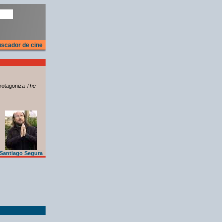
scador de cine
rotagoniza
The
Santiago Segura