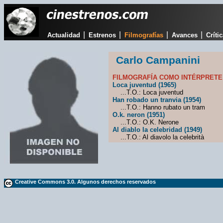
|
|
|
|
Actualidad
Estrenos
Filmografías
Avances
Críti
Carlo Campanini
FILMOGRAFÍA COMO INTÉRPRETE
Loca juventud (1965)
...T.O.: Loca juventud
Han robado un tranvia (1954)
...T.O.: Hanno rubato un tram
O.k. neron (1951)
...T.O.: O.K. Nerone
Al diablo la celebridad (1949)
...T.O.: Al diavolo la celebrità
Creative Commons 3.0. Algunos derechos reservados