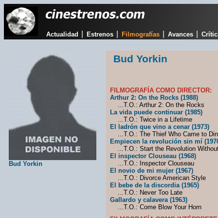
|
|
|
|
Actualidad
Estrenos
Filmografías
Avances
Críti
Bud Yorkin
FILMOGRAFÍA COMO DIRECTOR:
Arthur 2: On the Rocks (1988)
...T.O.: Arthur 2: On the Rocks
La vida puede continuar (1985)
...T.O.: Twice in a Lifetime
El ladrón que vino a cenar (1973)
...T.O.: The Thief Who Came to Din
Empiecen la revolución sin mí (197
...T.O.: Start the Revolution Withou
El inspector Clouseau (1968)
...T.O.: Inspector Clouseau
Bud Yorkin
El novio de mi mujer (1967)
...T.O.: Divorce American Style
El bebe de la discordia (1965)
...T.O.: Never Too Late
Gallardo y calavera (1963)
...T.O.: Come Blow Your Horn