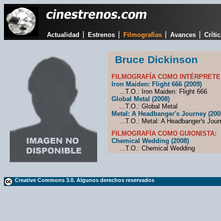
|
|
|
|
Actualidad
Estrenos
Filmografías
Avances
Críti
Bruce Dickinson
FILMOGRAFÍA COMO INTÉRPRETE
Iron Maiden: Flight 666 (2009)
...T.O.: Iron Maiden: Flight 666
Global Metal (2008)
...T.O.: Global Metal
Metal: A Headbanger's Journey (200
...T.O.: Metal: A Headbanger's Jour
FILMOGRAFÍA COMO GUIONISTA:
Chemical Wedding (2008)
...T.O.: Chemical Wedding
Creative Commons 3.0. Algunos derechos reservados