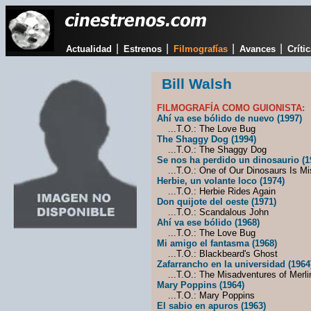
|
|
|
|
Actualidad
Estrenos
Filmografías
Avances
Críti
Bill Walsh
FILMOGRAFÍA COMO GUIONISTA:
Ahí va ese bólido de nuevo (1997)
...T.O.: The Love Bug
The Shaggy Dog (1994)
...T.O.: The Shaggy Dog
Se nos ha perdido un dinosaurio (1
...T.O.: One of Our Dinosaurs Is Mi
Herbie, un volante loco (1974)
...T.O.: Herbie Rides Again
Don quijote del oeste (1971)
...T.O.: Scandalous John
Ahí va ese bólido (1968)
...T.O.: The Love Bug
Mi amigo el fantasma (1968)
...T.O.: Blackbeard's Ghost
Zafarrancho en la universidad (1964
...T.O.: The Misadventures of Merli
Mary Poppins (1964)
...T.O.: Mary Poppins
El sabio en apuros (1963)